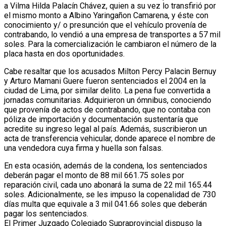
a Vilma Hilda Palacín Chávez, quien a su vez lo transfirió por
el mismo monto a Albino Yaringañon Camarena, y éste con
conocimiento y/ o presunción que el vehículo provenía de
contrabando, lo vendió a una empresa de transportes a 57 mil
soles. Para la comercialización le cambiaron el número de la
placa hasta en dos oportunidades.
Cabe resaltar que los acusados Milton Percy Palacin Bernuy
y Arturo Mamani Guere fueron sentenciados el 2004 en la
ciudad de Lima, por similar delito. La pena fue convertida a
jornadas comunitarias. Adquirieron un ómnibus, conociendo
que provenía de actos de contrabando, que no contaba con
póliza de importación y documentación sustentaría que
acredite su ingreso legal al país. Además, suscribieron un
acta de transferencia vehicular, donde aparece el nombre de
una vendedora cuya firma y huella son falsas.
En esta ocasión, además de la condena, los sentenciados
deberán pagar el monto de 88 mil 661.75 soles por
reparación civil, cada uno abonará la suma de 22 mil 165.44
soles. Adicionalmente, se les impuso la copenalidad de 730
días multa que equivale a 3 mil 041.66 soles que deberán
pagar los sentenciados.
El Primer Juzgado Colegiado Supraprovincial dispuso la