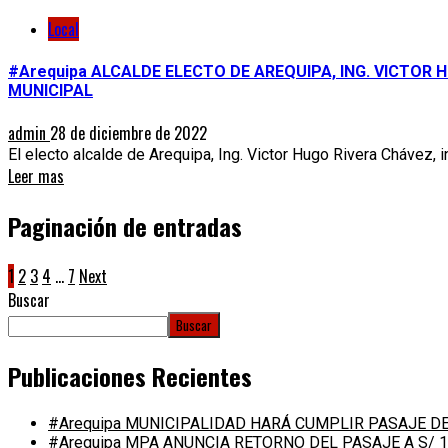
Local
#Arequipa ALCALDE ELECTO DE AREQUIPA, ING. VICTO
MUNICIPAL
admin
28 de diciembre de 2022
El electo alcalde de Arequipa, Ing. Victor Hugo Rivera Chávez, 
Leer mas
Paginación de entradas
1
2
3
4
…
7
Next
Buscar
Buscar
Publicaciones Recientes
#Arequipa MUNICIPALIDAD HARÁ CUMPLIR PASAJE DE 
#Arequipa MPA ANUNCIA RETORNO DEL PASAJE A S/ 1