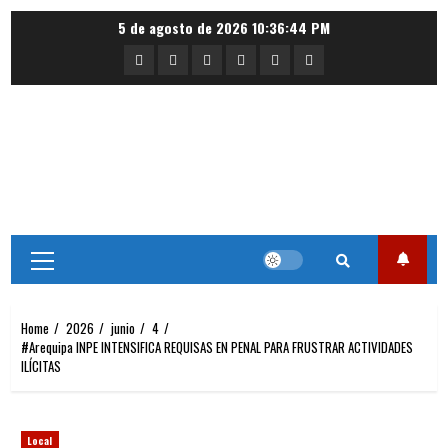
Skip
5 de agosto de 2026
10:36:44 PM
to
Portada
Nacional
Internacional
Deportes
Regional
Local
content
Primary
Menu
Home
2026
junio
4
#Arequipa INPE INTENSIFICA REQUISAS EN PENAL PARA FRUSTRAR ACTIVIDADES
ILÍCITAS
Local