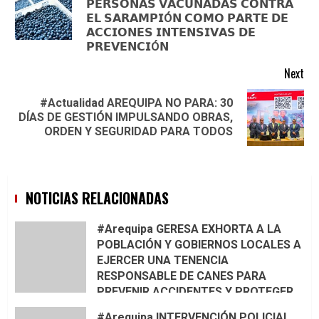
𝗣𝗘𝗥𝗦𝗢𝗡𝗔𝗦 𝗩𝗔𝗖𝗨𝗡𝗔𝗗𝗔𝗦 𝗖𝗢𝗡𝗧𝗥𝗔
Pre
𝗘𝗟 𝗦𝗔𝗥𝗔𝗠𝗣𝗜Ó𝗡 𝗖𝗢𝗠𝗢 𝗣𝗔𝗥𝗧𝗘 𝗗𝗘
pos
𝗔𝗖𝗖𝗜𝗢𝗡𝗘𝗦 𝗜𝗡𝗧𝗘𝗡𝗦𝗜𝗩𝗔𝗦 𝗗𝗘
𝗣𝗥𝗘𝗩𝗘𝗡𝗖𝗜Ó𝗡
Next
#Actualidad AREQUIPA NO PARA: 30
Next
DÍAS DE GESTIÓN IMPULSANDO OBRAS,
post:
ORDEN Y SEGURIDAD PARA TODOS
NOTICIAS RELACIONADAS
#Arequipa GERESA EXHORTA A LA
POBLACIÓN Y GOBIERNOS LOCALES A
EJERCER UNA TENENCIA
RESPONSABLE DE CANES PARA
PREVENIR ACCIDENTES Y PROTEGER
LA VIDA
#Arequipa INTERVENCIÓN POLICIAL