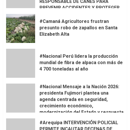
RESPONSABLE DE CANES PARA
PREVENIR ACCIDENTES Y PROTEGER
LA VIDA
#Camaná Agricultores frustran
presunto robo de zapallos en Santa
Elizabeth Alta
#Nacional Perú lidera la producción
mundial de fibra de alpaca con más de
4 700 toneladas al año
#Nacional Mensaje a la Nación 2026:
presidenta Fujimori plantea una
agenda centrada en seguridad,
crecimiento económico,
modernización del Estado y respuesta
al fenómeno de El Niño
#Arequipa INTERVENCIÓN POLICIAL
PERMITE INCAUTAR DECENAS DE