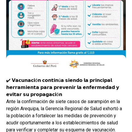
✔️ 𝗩𝗮𝗰𝘂𝗻𝗮𝗰𝗶ó𝗻 𝗰𝗼𝗻𝘁𝗶𝗻ú𝗮 𝘀𝗶𝗲𝗻𝗱𝗼 𝗹𝗮 𝗽𝗿𝗶𝗻𝗰𝗶𝗽𝗮𝗹
𝗵𝗲𝗿𝗿𝗮𝗺𝗶𝗲𝗻𝘁𝗮 𝗽𝗮𝗿𝗮 𝗽𝗿𝗲𝘃𝗲𝗻𝗶𝗿 𝗹𝗮 𝗲𝗻𝗳𝗲𝗿𝗺𝗲𝗱𝗮𝗱 𝘆
𝗲𝘃𝗶𝘁𝗮𝗿 𝘀𝘂 𝗽𝗿𝗼𝗽𝗮𝗴𝗮𝗰𝗶ó𝗻
Ante la confirmación de siete casos de sarampión en la
región Arequipa, la Gerencia Regional de Salud exhortó a
la población a fortalecer las medidas de prevención y
acudir oportunamente a los establecimientos de salud
para verificar y completar su esquema de vacunación.