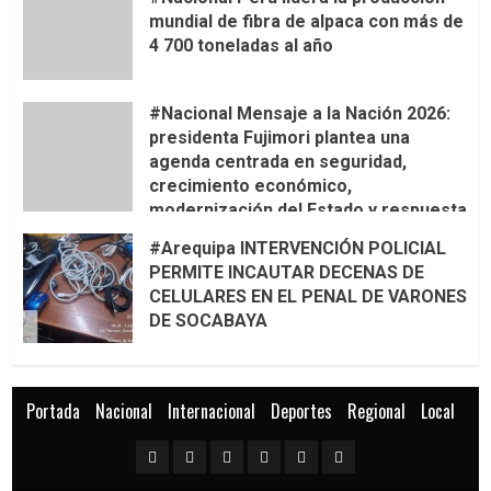
mundial de fibra de alpaca con más de
4 700 toneladas al año
#Nacional Mensaje a la Nación 2026:
presidenta Fujimori plantea una
agenda centrada en seguridad,
crecimiento económico,
modernización del Estado y respuesta
al fenómeno de El Niño
#Arequipa INTERVENCIÓN POLICIAL
PERMITE INCAUTAR DECENAS DE
CELULARES EN EL PENAL DE VARONES
DE SOCABAYA
Portada
Nacional
Internacional
Deportes
Regional
Local
Portada
Nacional
Internacional
Deportes
Regional
Local