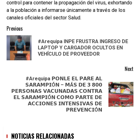
control para contener la propagación del virus, exhortando
a la población a informarse únicamente a través de los
canales oficiales del sector Salud.
Continue
Previous
Reading
#Arequipa INPE FRUSTRA INGRESO DE
Pre
LAPTOP Y CARGADOR OCULTOS EN
pos
VEHÍCULO DE PROVEEDOR
Next
#Arequipa 𝗣𝗢𝗡𝗟𝗘 𝗘𝗟 𝗣𝗔𝗥𝗘 𝗔𝗟
𝗦𝗔𝗥𝗔𝗠𝗣𝗜Ó𝗡 – 𝗠Á𝗦 𝗗𝗘 𝟯 𝟴𝟬𝟬
𝗣𝗘𝗥𝗦𝗢𝗡𝗔𝗦 𝗩𝗔𝗖𝗨𝗡𝗔𝗗𝗔𝗦 𝗖𝗢𝗡𝗧𝗥𝗔
Next
𝗘𝗟 𝗦𝗔𝗥𝗔𝗠𝗣𝗜Ó𝗡 𝗖𝗢𝗠𝗢 𝗣𝗔𝗥𝗧𝗘 𝗗𝗘
post:
𝗔𝗖𝗖𝗜𝗢𝗡𝗘𝗦 𝗜𝗡𝗧𝗘𝗡𝗦𝗜𝗩𝗔𝗦 𝗗𝗘
𝗣𝗥𝗘𝗩𝗘𝗡𝗖𝗜Ó𝗡
NOTICIAS RELACIONADAS