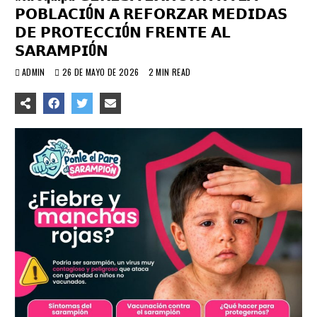
𝗣𝗢𝗕𝗟𝗔𝗖𝗜Ó𝗡 𝗔 𝗥𝗘𝗙𝗢𝗥𝗭𝗔𝗥 𝗠𝗘𝗗𝗜𝗗𝗔𝗦
𝗗𝗘 𝗣𝗥𝗢𝗧𝗘𝗖𝗖𝗜Ó𝗡 𝗙𝗥𝗘𝗡𝗧𝗘 𝗔𝗟
𝗦𝗔𝗥𝗔𝗠𝗣𝗜Ó𝗡
ADMIN
26 DE MAYO DE 2026
2 MIN READ