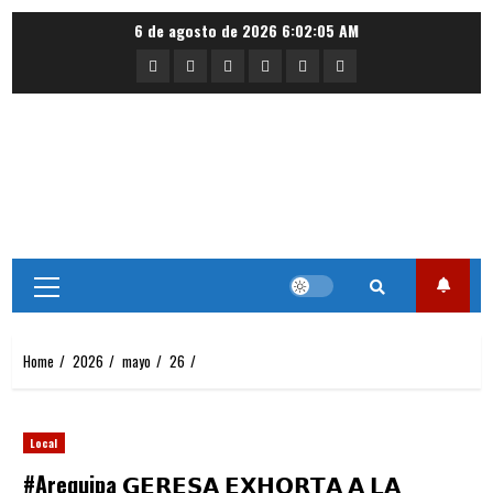
Skip
6 de agosto de 2026
6:02:05 AM
to
Portada
Nacional
Internacional
Deportes
Regional
Local
content
Primary
Menu
Home
2026
mayo
26
Local
#Arequipa 𝗚𝗘𝗥𝗘𝗦𝗔 𝗘𝗫𝗛𝗢𝗥𝗧𝗔 𝗔 𝗟𝗔