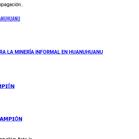
pagación...
HUANUHUANU
ARA LA MINERÍA INFORMAL EN HUANUHUANU
𝗣𝗜Ó𝗡
𝗔𝗠𝗣𝗜Ó𝗡