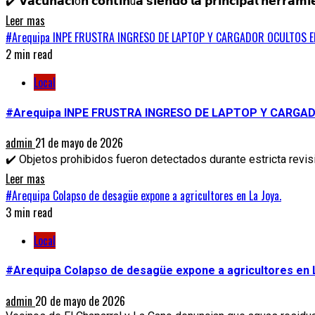
✔️ 𝗩𝗮𝗰𝘂𝗻𝗮𝗰𝗶ó𝗻 𝗰𝗼𝗻𝘁𝗶𝗻ú𝗮 𝘀𝗶𝗲𝗻𝗱𝗼 𝗹𝗮 𝗽𝗿𝗶𝗻𝗰𝗶𝗽𝗮𝗹 𝗵𝗲𝗿𝗿𝗮𝗺
Leer mas
#Arequipa INPE FRUSTRA INGRESO DE LAPTOP Y CARGADOR OCULTOS 
2 min read
Local
#Arequipa INPE FRUSTRA INGRESO DE LAPTOP Y CARGA
admin
21 de mayo de 2026
✔️ Objetos prohibidos fueron detectados durante estricta revis
Leer mas
#Arequipa Colapso de desagüe expone a agricultores en La Joya.
3 min read
Local
#Arequipa Colapso de desagüe expone a agricultores en 
admin
20 de mayo de 2026