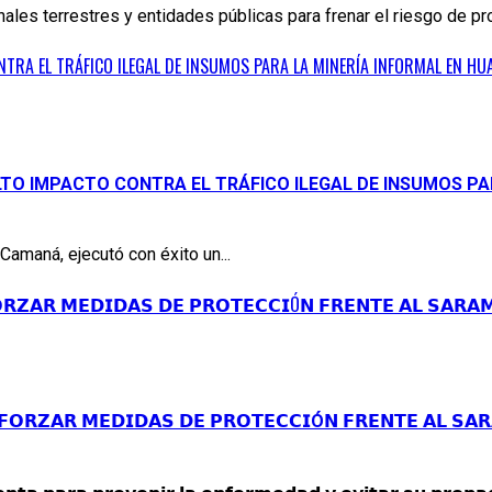
ales terrestres y entidades públicas para frenar el riesgo de pro
ONTRA EL TRÁFICO ILEGAL DE INSUMOS PARA LA MINERÍA INFORMAL EN 
ALTO IMPACTO CONTRA EL TRÁFICO ILEGAL DE INSUMOS P
 Camaná, ejecutó con éxito un...
𝗥𝗭𝗔𝗥 𝗠𝗘𝗗𝗜𝗗𝗔𝗦 𝗗𝗘 𝗣𝗥𝗢𝗧𝗘𝗖𝗖𝗜Ó𝗡 𝗙𝗥𝗘𝗡𝗧𝗘 𝗔𝗟 𝗦𝗔𝗥𝗔
𝗢𝗥𝗭𝗔𝗥 𝗠𝗘𝗗𝗜𝗗𝗔𝗦 𝗗𝗘 𝗣𝗥𝗢𝗧𝗘𝗖𝗖𝗜Ó𝗡 𝗙𝗥𝗘𝗡𝗧𝗘 𝗔𝗟 𝗦𝗔