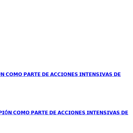
𝗡 𝗖𝗢𝗠𝗢 𝗣𝗔𝗥𝗧𝗘 𝗗𝗘 𝗔𝗖𝗖𝗜𝗢𝗡𝗘𝗦 𝗜𝗡𝗧𝗘𝗡𝗦𝗜𝗩𝗔𝗦 𝗗𝗘
Ó𝗡 𝗖𝗢𝗠𝗢 𝗣𝗔𝗥𝗧𝗘 𝗗𝗘 𝗔𝗖𝗖𝗜𝗢𝗡𝗘𝗦 𝗜𝗡𝗧𝗘𝗡𝗦𝗜𝗩𝗔𝗦 𝗗𝗘