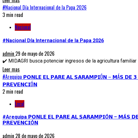
Leer mas
#Nacional Día Internacional de la Papa 2026
3 min read
Nacional
#Nacional Día Internacional de la Papa 2026
admin
29 de mayo de 2026
✔️ MIDAGRI busca potenciar ingresos de la agricultura familiar
Leer mas
#Arequipa 𝗣𝗢𝗡𝗟𝗘 𝗘𝗟 𝗣𝗔𝗥𝗘 𝗔𝗟 𝗦𝗔𝗥𝗔𝗠𝗣𝗜Ó𝗡 – 𝗠Á𝗦 𝗗𝗘 𝟯 
𝗣𝗥𝗘𝗩𝗘𝗡𝗖𝗜Ó𝗡
2 min read
Local
#Arequipa 𝗣𝗢𝗡𝗟𝗘 𝗘𝗟 𝗣𝗔𝗥𝗘 𝗔𝗟 𝗦𝗔𝗥𝗔𝗠𝗣𝗜Ó𝗡 – 𝗠Á𝗦 𝗗𝗘 𝟯
𝗣𝗥𝗘𝗩𝗘𝗡𝗖𝗜Ó𝗡
admin
28 de mayo de 2026