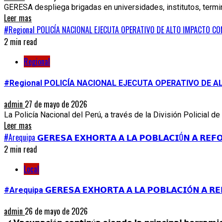
GERESA despliega brigadas en universidades, institutos, termin
Leer mas
#Regional POLICÍA NACIONAL EJECUTA OPERATIVO DE ALTO IMPACTO C
2 min read
Regional
#Regional POLICÍA NACIONAL EJECUTA OPERATIVO DE 
admin
27 de mayo de 2026
La Policía Nacional del Perú, a través de la División Policial de
Leer mas
#Arequipa 𝗚𝗘𝗥𝗘𝗦𝗔 𝗘𝗫𝗛𝗢𝗥𝗧𝗔 𝗔 𝗟𝗔 𝗣𝗢𝗕𝗟𝗔𝗖𝗜Ó𝗡 𝗔 𝗥𝗘𝗙
2 min read
Local
#Arequipa 𝗚𝗘𝗥𝗘𝗦𝗔 𝗘𝗫𝗛𝗢𝗥𝗧𝗔 𝗔 𝗟𝗔 𝗣𝗢𝗕𝗟𝗔𝗖𝗜Ó𝗡 𝗔 𝗥𝗘
admin
26 de mayo de 2026