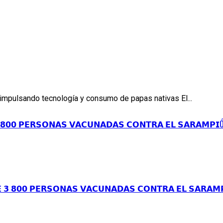
 impulsando tecnología y consumo de papas nativas El...
𝟴𝟬𝟬 𝗣𝗘𝗥𝗦𝗢𝗡𝗔𝗦 𝗩𝗔𝗖𝗨𝗡𝗔𝗗𝗔𝗦 𝗖𝗢𝗡𝗧𝗥𝗔 𝗘𝗟 𝗦𝗔𝗥𝗔𝗠𝗣𝗜Ó
 𝟴𝟬𝟬 𝗣𝗘𝗥𝗦𝗢𝗡𝗔𝗦 𝗩𝗔𝗖𝗨𝗡𝗔𝗗𝗔𝗦 𝗖𝗢𝗡𝗧𝗥𝗔 𝗘𝗟 𝗦𝗔𝗥𝗔𝗠𝗣