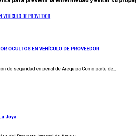
𝗲𝗻𝘁𝗮 𝗽𝗮𝗿𝗮 𝗽𝗿𝗲𝘃𝗲𝗻𝗶𝗿 𝗹𝗮 𝗲𝗻𝗳𝗲𝗿𝗺𝗲𝗱𝗮𝗱 𝘆 𝗲𝘃𝗶𝘁𝗮𝗿 𝘀𝘂 𝗽𝗿𝗼𝗽
EN VEHÍCULO DE PROVEEDOR
DOR OCULTOS EN VEHÍCULO DE PROVEEDOR
ión de seguridad en penal de Arequipa Como parte de...
La Joya.