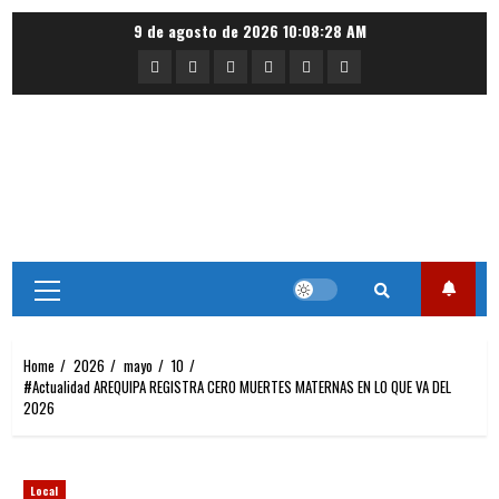
Skip
9 de agosto de 2026
10:08:28 AM
to
Portada
Nacional
Internacional
Deportes
Regional
Local
content
Primary
Menu
Home
2026
mayo
10
#Actualidad AREQUIPA REGISTRA CERO MUERTES MATERNAS EN LO QUE VA DEL
2026
Local