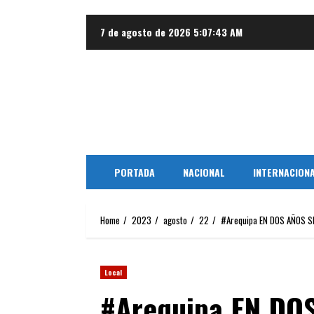
Skip
7 de agosto de 2026
5:07:43 AM
to
content
PORTADA
NACIONAL
INTERNACION
Home
2023
agosto
22
#Arequipa EN DOS AÑOS S
Local
#Arequipa EN DO