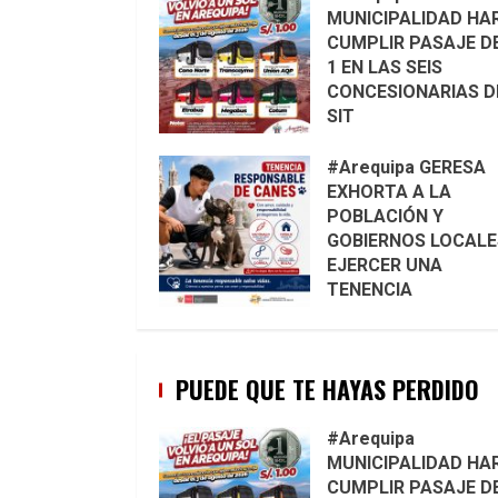
MUNICIPALIDAD HA
CUMPLIR PASAJE DE
1 EN LAS SEIS
CONCESIONARIAS D
SIT
#Arequipa GERESA
EXHORTA A LA
POBLACIÓN Y
GOBIERNOS LOCALE
EJERCER UNA
TENENCIA
RESPONSABLE DE
CANES PARA PREVE
ACCIDENTES Y
PUEDE QUE TE HAYAS PERDIDO
PROTEGER LA VIDA 
🐾
#Arequipa
MUNICIPALIDAD HA
CUMPLIR PASAJE DE