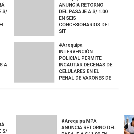
RÁ
ANUNCIA RETORNO
 S/
DEL PASAJE A S/ 1.00
EN SEIS
EL
CONCESIONARIOS DEL
SIT
#Arequipa
INTERVENCIÓN
POLICIAL PERMITE
S A
INCAUTAR DECENAS DE
CELULARES EN EL
PENAL DE VARONES DE
SOCABAYA
NIR
🦮
#Arequipa MPA
RÁ
ANUNCIA RETORNO DEL
 S/