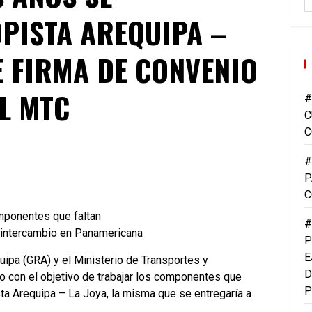
PISTA AREQUIPA –
E FIRMA DE CONVENIO
EL MTC
#
C
C
#
P
C
mponentes que faltan
#
e intercambio en Panamericana
P
E
uipa (GRA) y el Ministerio de Transportes y
D
 con el objetivo de trabajar los componentes que
P
ista Arequipa – La Joya, la misma que se entregaría a
.