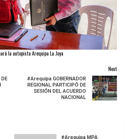
ará la autopista Arequipa La Joya
Next
 DE
#Arequipa GOBERNADOR
N
REGIONAL PARTICIPÓ DE
Previous
Next
O
SESIÓN DEL ACUERDO
post:
post:
NACIONAL
#Arequipa MPA