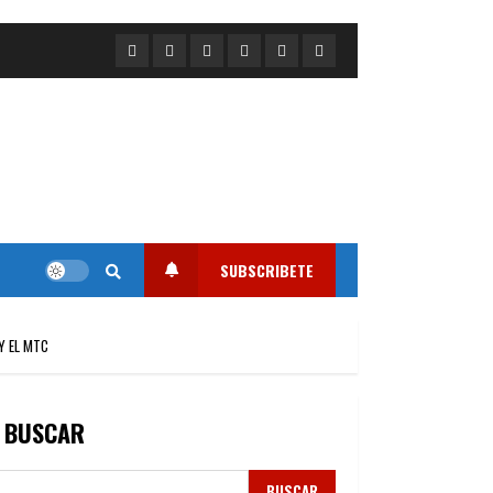
Portada
Nacional
Internacional
Deportes
Regional
Local
SUBSCRIBETE
Y EL MTC
BUSCAR
BUSCAR