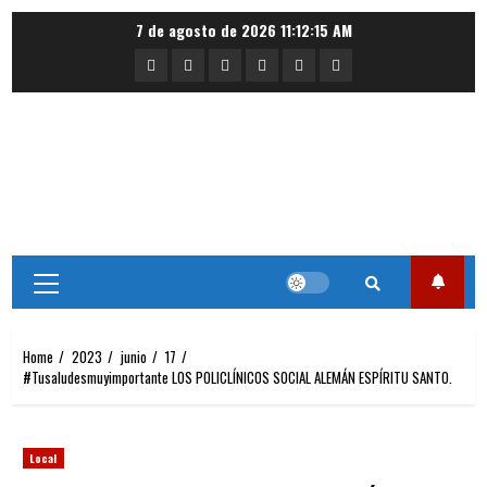
Skip
7 de agosto de 2026
11:12:15 AM
to
Portada
Nacional
Internacional
Deportes
Regional
Local
content
Primary
Menu
Home
2023
junio
17
#Tusaludesmuyimportante LOS POLICLÍNICOS SOCIAL ALEMÁN ESPÍRITU SANTO.
Local