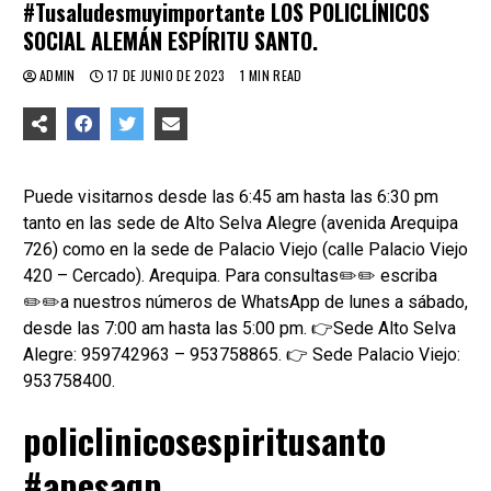
#Tusaludesmuyimportante LOS POLICLÍNICOS
SOCIAL ALEMÁN ESPÍRITU SANTO.
ADMIN
17 DE JUNIO DE 2023
1 MIN READ
Puede visitarnos desde las 6:45 am hasta las 6:30 pm
tanto en las sede de Alto Selva Alegre (avenida Arequipa
726) como en la sede de Palacio Viejo (calle Palacio Viejo
420 – Cercado). Arequipa. Para consultas✏️✏️ escriba
✏️✏️a nuestros números de WhatsApp de lunes a sábado,
desde las 7:00 am hasta las 5:00 pm. 👉Sede Alto Selva
Alegre: 959742963 – 953758865. 👉 Sede Palacio Viejo:
953758400.
policlinicosespiritusanto
#apesaqp