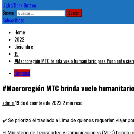
Light/Dark Button
Buscar:
Subscribete
Home
2022
diciembre
19
#Macroregión MTC brinda vuelo humanitario para Puno ante cier
Regional
#Macroregión MTC brinda vuelo humanitario
admin
19 de diciembre de 2022
2 min read
✔️ Se priorizó el traslado a Lima de quienes requerían viajar p
El Ministerio de Transportes y Comunicaciones (MTC) brindó un