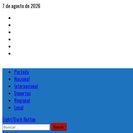
Skip
7 de agosto de 2026
to
Portada
content
Nacional
Internacional
Deportes
Regional
Local
Primary
Portada
Menu
Nacional
Internacional
Deportes
Regional
Local
Light/Dark Button
Buscar: