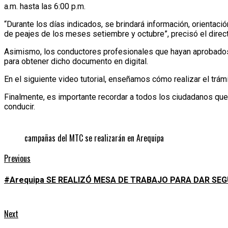
a.m. hasta las 6:00 p.m.
“Durante los días indicados, se brindará información, orientaci
de peajes de los meses setiembre y octubre”, precisó el direc
Asimismo, los conductores profesionales que hayan aprobados l
para obtener dicho documento en digital.
En el siguiente video tutorial, enseñamos cómo realizar el trá
Finalmente, es importante recordar a todos los ciudadanos que 
conducir.
campañas del MTC se realizarán en Arequipa
Continue
Previous
Previous
post:
Reading
#Arequipa SE REALIZÓ MESA DE TRABAJO PARA DAR SEG
Next
Next
post: