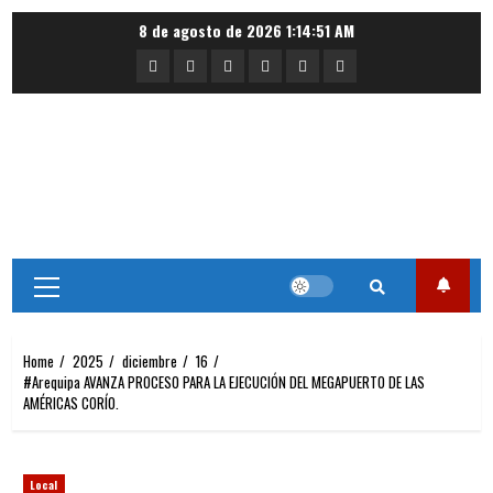
Skip
8 de agosto de 2026
1:14:51 AM
to
Portada
Nacional
Internacional
Deportes
Regional
Local
content
Primary
Menu
Home
2025
diciembre
16
#Arequipa AVANZA PROCESO PARA LA EJECUCIÓN DEL MEGAPUERTO DE LAS
AMÉRICAS CORÍO.
Local