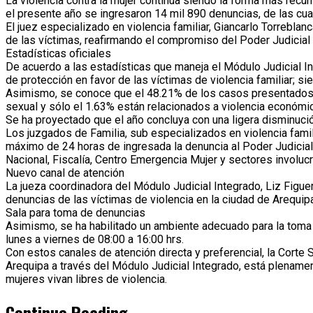
La violencia contra la mujer continúa siendo la forma más recur
el presente año se ingresaron 14 mil 890 denuncias, de las cu
El juez especializado en violencia familiar, Giancarlo Torreblan
de las víctimas, reafirmando el compromiso del Poder Judicial
Estadísticas oficiales
De acuerdo a las estadísticas que maneja el Módulo Judicial In
de protección en favor de las víctimas de violencia familiar; 
Asimismo, se conoce que el 48.21% de los casos presentados c
sexual y sólo el 1.63% están relacionados a violencia económic
Se ha proyectado que el año concluya con una ligera disminució
Los juzgados de Familia, sub especializados en violencia famil
máximo de 24 horas de ingresada la denuncia al Poder Judicial
Nacional, Fiscalía, Centro Emergencia Mujer y sectores involuc
Nuevo canal de atención
La jueza coordinadora del Módulo Judicial Integrado, Liz Figue
denuncias de las víctimas de violencia en la ciudad de Arequip
Sala para toma de denuncias
Asimismo, se ha habilitado un ambiente adecuado para la toma 
lunes a viernes de 08:00 a 16:00 hrs.
Con estos canales de atención directa y preferencial, la Corte 
Arequipa a través del Módulo Judicial Integrado, está plename
mujeres vivan libres de violencia.
Continue Reading