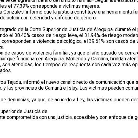
rente de agresión dentro del ámbito familiar. Según las estadísti
ales el 77.39% corresponde a víctimas mujeres.
ca Gonzales, informó que la justicia constituye una herramienta f
 de actuar con celeridad y enfoque de género.
tegrado de la Corte Superior de Justicia de Arequipa, durante el
siendo el 38.40% casos de riesgo leve, el 31.94% de riesgo mode
orresponden a violencia psicológica, el 39.51% son casos de vi
a.
n de casos de violencia familiar; ya que el año pasado se cerrar
iar que funcionan en Arequipa, Mollendo y Camaná, brindan atenci
, son atendidas; los tiempos de respuesta son cada vez más ópti
rados.
roa Tejada, informó el nuevo canal directo de comunicación que 
a, y las provincias de Camaná e Islay. Las victimas pueden comu
de denuncias, ya que, de acuerdo a Ley, las victimas pueden den
Superior de Justicia de
nte comprometida con una justicia, accesible y con enfoque de g