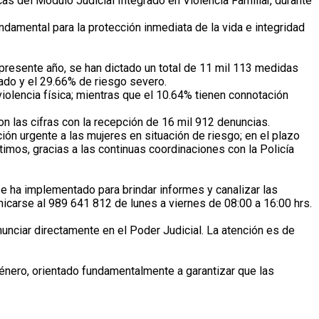
cas del Módulo Judicial Integrado en Violencia Familiar, durante
undamental para la protección inmediata de la vida e integridad
 presente año, se han dictado un total de 11 mil 113 medidas
rado y el 29.66% de riesgo severo.
olencia física; mientras que el 10.64% tienen connotación
on las cifras con la recepción de 16 mil 912 denuncias.
ón urgente a las mujeres en situación de riesgo; en el plazo
mos, gracias a las continuas coordinaciones con la Policía
se ha implementado para brindar informes y canalizar las
nicarse al 989 641 812 de lunes a viernes de 08:00 a 16:00 hrs.
unciar directamente en el Poder Judicial. La atención es de
énero, orientado fundamentalmente a garantizar que las