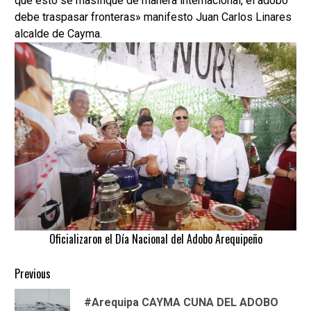
que esto se masifique de manera internacional, el adobo
debe traspasar fronteras» manifesto Juan Carlos Linares
alcalde de Cayma.
Oficializaron el Día Nacional del Adobo Arequipeño
Continue
Previous
Reading
#Arequipa CAYMA CUNA DEL ADOBO