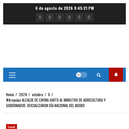
Skip
6 de agosto de 2026
9:45:22 PM
to
Portada
Nacional
Internacional
Deportes
Regional
Local
content
Primary
Menu
Home
2024
octubre
6
#Arequipa ALCALDE DE CAYMA JUNTO AL MINISTRO DE AGRICULTURA Y
GOBERNADOR, OFICIALIZARON DÍA NACIONAL DEL ADOBO
Local