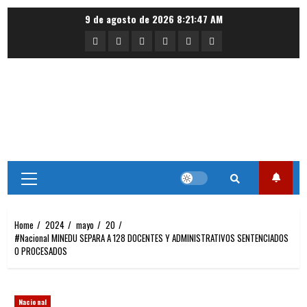
Skip
9 de agosto de 2026
8:21:47 AM
to
Portada
Nacional
Internacional
Deportes
Regional
Local
content
Primary
Menu
Home
2024
mayo
20
#Nacional MINEDU SEPARA A 128 DOCENTES Y ADMINISTRATIVOS SENTENCIADOS
O PROCESADOS
Nacional