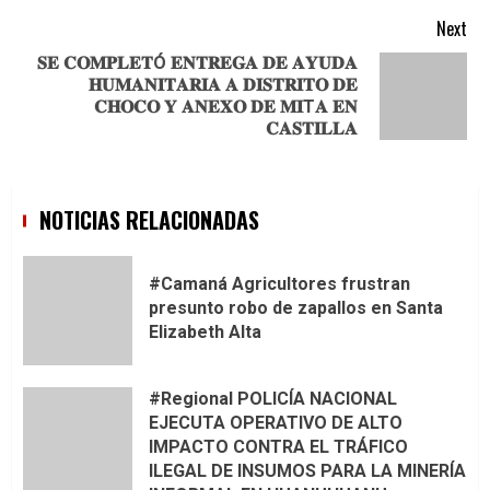
Next
𝐒𝐄 𝐂𝐎𝐌𝐏𝐋𝐄𝐓Ó 𝐄𝐍𝐓𝐑𝐄𝐆𝐀 𝐃𝐄 𝐀𝐘𝐔𝐃𝐀
𝐇𝐔𝐌𝐀𝐍𝐈𝐓𝐀𝐑𝐈𝐀 𝐀 𝐃𝐈𝐒𝐓𝐑𝐈𝐓𝐎 𝐃𝐄
Next
𝐂𝐇𝐎𝐂𝐎 𝐘 𝐀𝐍𝐄𝐗𝐎 𝐃𝐄 𝐌𝐈T𝐀 𝐄𝐍
post:
𝐂𝐀𝐒𝐓𝐈𝐋𝐋𝐀
NOTICIAS RELACIONADAS
#Camaná Agricultores frustran
presunto robo de zapallos en Santa
Elizabeth Alta
#Regional POLICÍA NACIONAL
EJECUTA OPERATIVO DE ALTO
IMPACTO CONTRA EL TRÁFICO
ILEGAL DE INSUMOS PARA LA MINERÍA