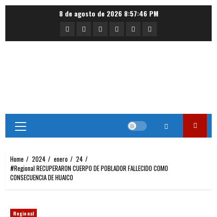
Skip
8 de agosto de 2026
8:57:47 PM
to
Portada
Nacional
Internacional
Deportes
Regional
Local
content
Primary
Menu
Home
2024
enero
24
#Regional RECUPERARON CUERPO DE POBLADOR FALLECIDO COMO
CONSECUENCIA DE HUAICO
Regional