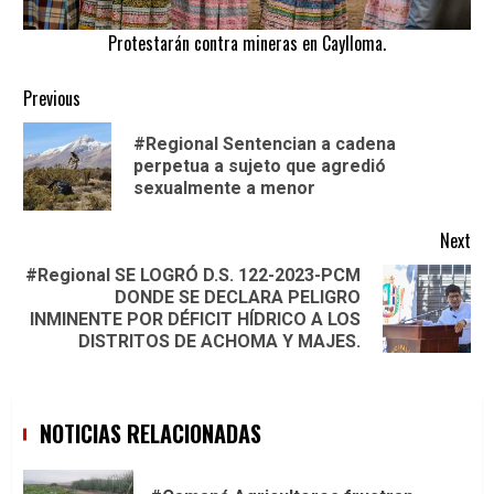
Protestarán contra mineras en Caylloma.
Continue
Previous
Reading
#Regional Sentencian a cadena
Pre
perpetua a sujeto que agredió
pos
sexualmente a menor
Next
#Regional SE LOGRÓ D.S. 122-2023-PCM
DONDE SE DECLARA PELIGRO
Next
INMINENTE POR DÉFICIT HÍDRICO A LOS
post:
DISTRITOS DE ACHOMA Y MAJES.
NOTICIAS RELACIONADAS