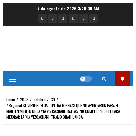
Skip
7 de agosto de 2026
3:20:38 AM
to
Portada
Nacional
Internacional
Deportes
Regional
Local
content
Primary
Menu
Home
2023
octubre
30
#Regional SE VIENE HUELGA CONTRA MINERAS QUE NO APORTARON PARA EL
MANTENIMIENTO DE LA VIA VIZCACHANI. BATEAS NO CUMPLIÓ APORTE PARA
MEJORAR LA VIA VIZCACHANI TRAMO CHALHUANCA.