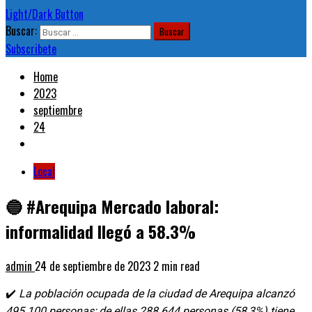
Light/Dark Button
Buscar:
Subscribete
Home
2023
septiembre
24
Local
🔵 #Arequipa Mercado laboral:
informalidad llegó a 58.3%
admin
24 de septiembre de 2023
2 min read
✔️
La población ocupada de la ciudad de Arequipa alcanzó
495 100 personas; de ellas 288 644 personas (58,3%) tiene