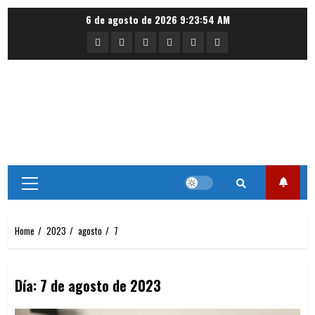
Skip
6 de agosto de 2026
9:23:54 AM
to
Portada
Nacional
Internacional
Deportes
Regional
Local
content
Primary
Menu
Home
2023
agosto
7
Día:
7 de agosto de 2023