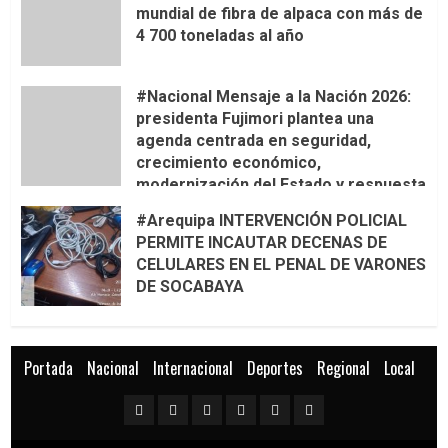
mundial de fibra de alpaca con más de
4 700 toneladas al año
#Nacional Mensaje a la Nación 2026:
presidenta Fujimori plantea una
agenda centrada en seguridad,
crecimiento económico,
modernización del Estado y respuesta
al fenómeno de El Niño
#Arequipa INTERVENCIÓN POLICIAL
PERMITE INCAUTAR DECENAS DE
CELULARES EN EL PENAL DE VARONES
DE SOCABAYA
Portada
Nacional
Internacional
Deportes
Regional
Local
Portada
Nacional
Internacional
Deportes
Regional
Local