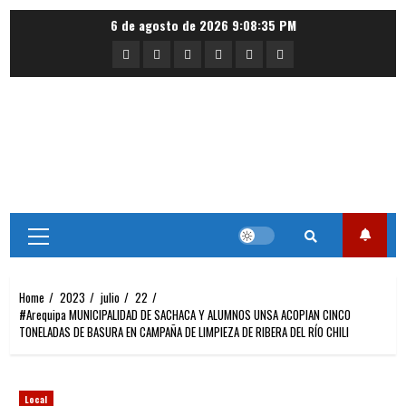
Skip
6 de agosto de 2026
9:08:35 PM
to
Portada
Nacional
Internacional
Deportes
Regional
Local
content
Primary
Menu
Home
2023
julio
22
#Arequipa MUNICIPALIDAD DE SACHACA Y ALUMNOS UNSA ACOPIAN CINCO
TONELADAS DE BASURA EN CAMPAÑA DE LIMPIEZA DE RIBERA DEL RÍO CHILI
Local