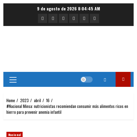
Skip
9 de agosto de 2026
8:04:45 AM
to
Portada
Nacional
Internacional
Deportes
Regional
Local
content
Primary
Menu
Home
2023
abril
16
#Nacional Minsa: nutricionistas recomiendan consumir más alimentos ricos en
hierro para prevenir anemia infantil
Nacional