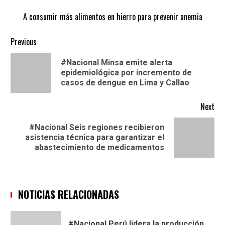
A consumir más alimentos en hierro para prevenir anemia
Continue
Previous
Reading
#Nacional Minsa emite alerta
Pre
epidemiológica por incremento de
pos
casos de dengue en Lima y Callao
Next
#Nacional Seis regiones recibieron
Next
asistencia técnica para garantizar el
post:
abastecimiento de medicamentos
NOTICIAS RELACIONADAS
#Nacional Perú lidera la producción