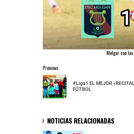
Melgar con las 
Continue
Previous
Reading
#Liga1 EL MEJOR «RECITA
FÚTBOL
NOTICIAS RELACIONADAS