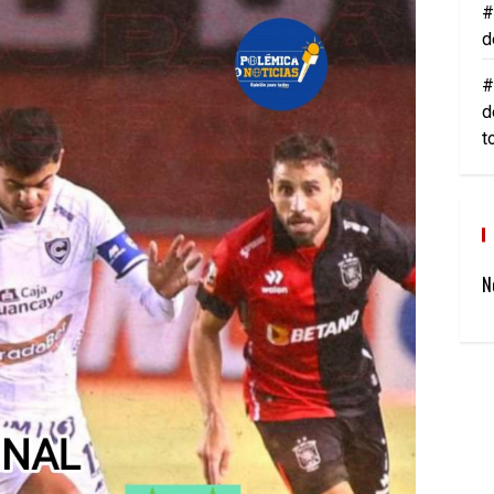
#
d
#
d
t
N