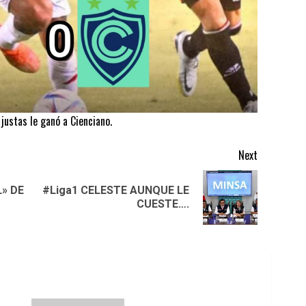
justas le ganó a Cienciano.
Next
L» DE
#Liga1 CELESTE AUNQUE LE
Previous
Next
CUESTE….
post:
post: