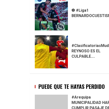
⚽ #Liga1
BERNARDOCUESTISMO
#ClasificatoriasMudi
REYNOSO ES EL
CULPABLE….
PUEDE QUE TE HAYAS PERDIDO
#Arequipa
MUNICIPALIDAD HA
CUMPLIR PASAJE DE