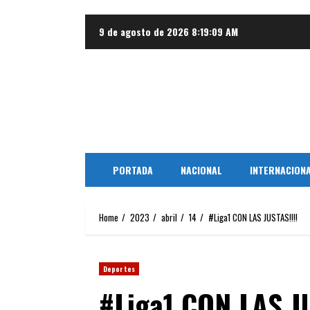
Skip
9 de agosto de 2026
8:19:10 AM
to
content
PORTADA
NACIONAL
INTERNACION
Home
2023
abril
14
#Liga1 CON LAS JUSTAS!!!!
Deportes
#Liga1 CON LAS JU