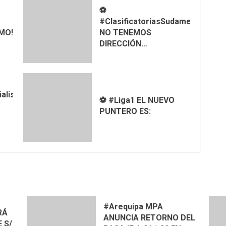
⚽
#ClasificatoriasSudamericanas
!!!!!
NO TENEMOS
DIRECCIÓN…
alistas
⚽ #Liga1 EL NUEVO
PUNTERO ES:
#Arequipa MPA
RÁ
ANUNCIA RETORNO DEL
 S/