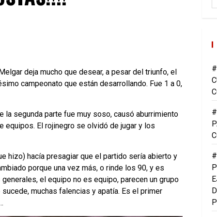
#
elgar deja mucho que desear, a pesar del triunfo, el
C
 pésimo campeonato que están desarrollando. Fue 1 a 0,
C
#
ue la segunda parte fue muy soso, causó aburrimiento
P
 equipos. El rojinegro se olvidó de jugar y los
C
#
 hizo) hacía presagiar que el partido sería abierto y
P
mbiado porque una vez más, o rinde los 90, y es
E
s generales, el equipo no es equipo, parecen un grupo
D
 sucede, muchas falencias y apatía. Es el primer
P
.