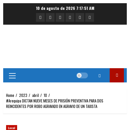
Skip
10 de agosto de 2026
7:17:51 AM
to
Portada
Nacional
Internacional
Deportes
Regional
Local
content
Primary
Menu
Home
2023
abril
10
#Arequipa DICTAN NUEVE MESES DE PRISIÓN PREVENTIVA PARA DOS
REINCIDENTES POR ROBO AGRAVADO EN AGRAVIO DE UN TAXISTA
Local