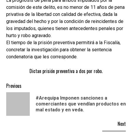
La prognosis de pena para ambos imputados por la
comisión de este delito, es no menor de 11 años de pena
privativa de la libertad con calidad de efectiva, dada la
gravedad del hecho y por la condición de reincidentes de
los imputados, quienes tienen antecedentes penales por
hurto y robo agravado.
El tiempo de la prisión preventiva permitirá a la Fiscalía,
concretar la investigación para obtener la sentencia
condenatoria que les corresponde.
Dictan prisión preventiva a dos por robo.
Continue
Previous
Reading
#Arequipa Imponen sanciones a
Pre
comerciantes que vendían productos en
pos
mal estado y en veda.
Next