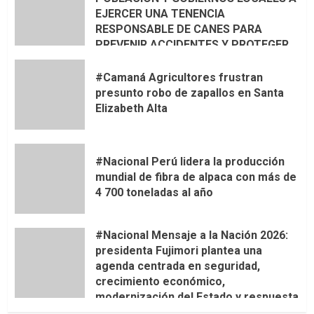
EJERCER UNA TENENCIA
RESPONSABLE DE CANES PARA
PREVENIR ACCIDENTES Y PROTEGER
LA VIDA 🦮🐾
#Camaná Agricultores frustran
presunto robo de zapallos en Santa
Elizabeth Alta
#Nacional Perú lidera la producción
mundial de fibra de alpaca con más de
4 700 toneladas al año
#Nacional Mensaje a la Nación 2026:
presidenta Fujimori plantea una
agenda centrada en seguridad,
crecimiento económico,
modernización del Estado y respuesta
al fenómeno de El Niño