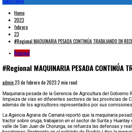
Subscribete
Home
2023
febrero
23
#Regional MAQUINARIA PESADA CONTINÚA TRABAJANDO EN RECU
Regional
#Regional MAQUINARIA PESADA CONTINÚA TR
admin
23 de febrero de 2023
2 min read
Maquinaria pesada de la Gerencia de Agricultura del Gobierno R
limpieza de vías en diferentes sectores de las provincias de C
además de los agricultores representados por sus comisiones 
La Agencia Agraria de Camaná reportó que la maquinaria pesada 
tractor sobre oruga, trabajaron en el sector de Surita y Huanta
valle de San Juan de Chorunga, se refuerza las defensas y real
bocatomas; finalmente en el poblado de Pueblo Libre la maquina