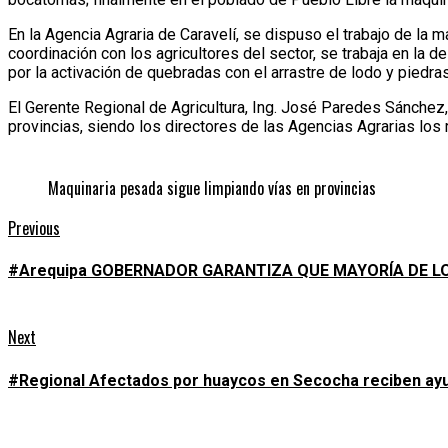
En la Agencia Agraria de Caravelí, se dispuso el trabajo de la 
coordinación con los agricultores del sector, se trabaja en la 
por la activación de quebradas con el arrastre de lodo y piedras
El Gerente Regional de Agricultura, Ing. José Paredes Sánchez, 
provincias, siendo los directores de las Agencias Agrarias los
Maquinaria pesada sigue limpiando vías en provincias
Continue
Previous
Previous
post:
Reading
#Arequipa GOBERNADOR GARANTIZA QUE MAYORÍA DE LO
Next
Next
post:
#Regional Afectados por huaycos en Secocha reciben ayud