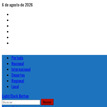
Skip
6 de agosto de 2026
to
Portada
content
Nacional
Internacional
Deportes
Regional
Local
Primary
Portada
Menu
Nacional
Internacional
Deportes
Regional
Local
Light/Dark Button
Buscar: