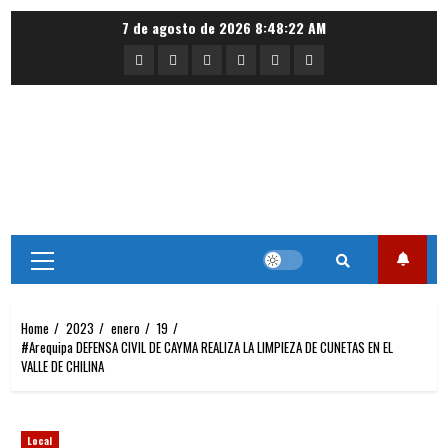
Skip
7 de agosto de 2026
8:48:22 AM
to
Portada
Nacional
Internacional
Deportes
Regional
Local
content
Primary
Menu
Home
2023
enero
19
#Arequipa DEFENSA CIVIL DE CAYMA REALIZA LA LIMPIEZA DE CUNETAS EN EL
VALLE DE CHILINA
Local