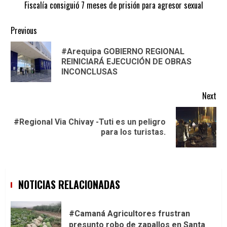
Fiscalía consiguió 7 meses de prisión para agresor sexual
Continue
Previous
Reading
#Arequipa GOBIERNO REGIONAL
Pre
REINICIARÁ EJECUCIÓN DE OBRAS
pos
INCONCLUSAS
Next
#Regional Via Chivay -Tuti es un peligro
Next
para los turistas.
post:
NOTICIAS RELACIONADAS
#Camaná Agricultores frustran
presunto robo de zapallos en Santa