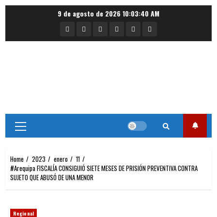
Skip
9 de agosto de 2026
10:03:40 AM
to
Portada
Nacional
Internacional
Deportes
Regional
Local
content
Primary
Menu
Home
2023
enero
11
#Arequipa FISCALÍA CONSIGUIÓ SIETE MESES DE PRISIÓN PREVENTIVA CONTRA
SUJETO QUE ABUSÓ DE UNA MENOR
Regional