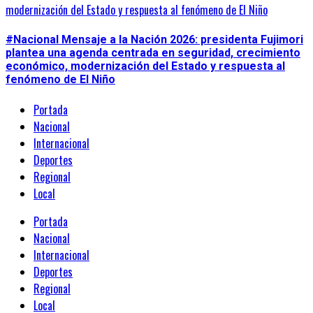
modernización del Estado y respuesta al fenómeno de El Niño
#Nacional Mensaje a la Nación 2026: presidenta Fujimori
plantea una agenda centrada en seguridad, crecimiento
económico, modernización del Estado y respuesta al
fenómeno de El Niño
Portada
Nacional
Internacional
Deportes
Regional
Local
Portada
Nacional
Internacional
Deportes
Regional
Local