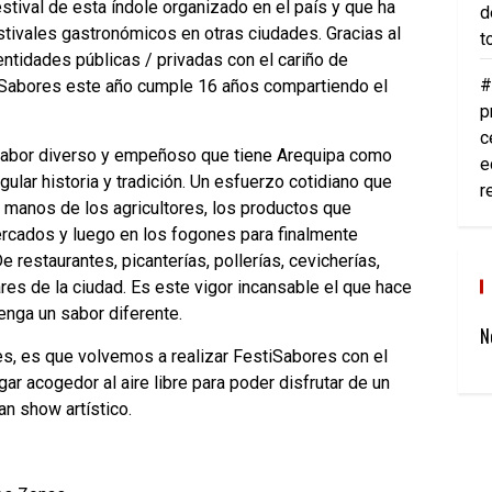
estival de esta índole organizado en el país y que ha
d
stivales gastronómicos en otras ciudades. Gracias al
t
ntidades públicas / privadas con el cariño de
#
iSabores este año cumple 16 años compartiendo el
p
c
l sabor diverso y empeñoso que tiene Arequipa como
e
ular historia y tradición. Un esfuerzo cotidiano que
r
s manos de los agricultores, los productos que
mercados y luego en los fogones para finalmente
restaurantes, picanterías, pollerías, cevicherías,
res de la ciudad. Es este vigor incansable el que hace
enga un sabor diferente.
N
s, es que volvemos a realizar FestiSabores con el
ar acogedor al aire libre para poder disfrutar de un
n show artístico.