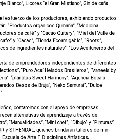
 Blanco”, Licores “el Gran Mistiano”, Gin de caña
r el esfuerzo de los productores, exhibiendo productos
arán: “Productos orgánicos Qumaña”, “Medicina
ductores de café” y “Cacao Quitery”, “Miel del Valle de
café” y “Cacao”, “Tienda Ecoamigable”, “Roots”,
cos de ingredientes naturales”, “Los Aceituneros del
erta de emprendedores independientes de diferentes
ections”, “Puro Acaí Helados Brasileros”, “Vaneela by
lería”, “plantitas Sweet Harmony”, “Agencia Boca a
cerados Besos de Bruja”, “Neko Samurai”, “Dulce
”.
ueños, contaremos con el apoyo de empresas
frecen alternativas de aprendizaje a través de
tro”, “Manualidades”, “Mini chef”, “Dibujo” y “Pinturas”.
SUR y STHENDAL, quienes brindarán talleres de mini
 Escuela de Arte  Disciplinas Artísticas,