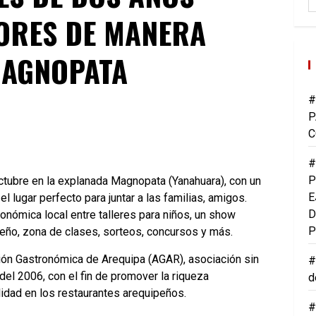
BORES DE MANERA
MAGNOPATA
#
P
C
#
P
octubre en la explanada Magnopata (Yanahuara), con un
E
l lugar perfecto para juntar a las familias, amigos.
D
ronómica local entre talleres para niños, un show
P
ipeño, zona de clases, sorteos, concursos y más.
ión Gastronómica de Arequipa (AGAR), asociación sin
#
del 2006, con el fin de promover la riqueza
d
idad en los restaurantes arequipeños.
#