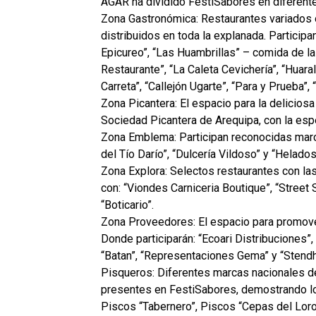
AGAR ha dividido FestiSabores en diferen
Zona Gastronómica: Restaurantes variados o
distribuidos en toda la explanada. Participa
Epicureo”, “Las Huambrillas” – comida de la
Restaurante”, “La Caleta Cevichería”, “Huara
Carreta”, “Callejón Ugarte”, “Para y Prueba”
Zona Picantera: El espacio para la deliciosa
Sociedad Picantera de Arequipa, con la espe
Zona Emblema: Participan reconocidas marc
del Tío Darío”, “Dulcería Vildoso” y “Helados
Zona Explora: Selectos restaurantes con la
con: “Viondes Carniceria Boutique”, “Stre
“Boticario”.
Zona Proveedores: El espacio para promove
Donde participarán: “Ecoari Distribuciones”
“Batan”, “Representaciones Gema” y “Stendha
Pisqueros: Diferentes marcas nacionales d
presentes en FestiSabores, demostrando lo
Piscos “Tabernero”, Piscos “Cepas del Loro”