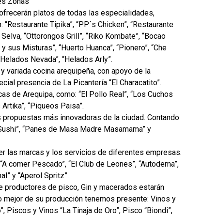
tes Zonas
frecerán platos de todas las especialidades,
n: “Restaurante Tipika”, “PP´s Chicken”, “Restaurante
 Selva, “Ottorongos Grill”, “Riko Kombate”, “Bocao
l y sus Misturas”, “Huerto Huanca”, “Pionero”, “Che
, “Helados Nevada”, “Helados Arly”.
 y variada cocina arequipeña, con apoyo de la
cial presencia de La Picantería “El Characatito”.
as de Arequipa, como: “El Pollo Real”, “Los Cuchos
 Artika”, “Piqueos Paisa”.
s propuestas más innovadoras de la ciudad. Contando
et Sushi”, “Panes de Masa Madre Masamama” y
r las marcas y los servicios de diferentes empresas.
, “A comer Pescado”, “El Club de Leones”, “Autodema”,
l” y “Aperol Spritz”.
e productores de pisco, Gin y macerados estarán
 mejor de su producción tenemos presente: Vinos y
, Piscos y Vinos “La Tinaja de Oro”, Pisco “Biondi”,