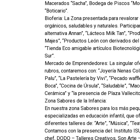
Macerados “Sacha”, Bodega de Piscos “Monje
“Boticario”.
Bioferia: La Zona presentada para revalora
orgánicos, saludables y naturales. Particip
alternativa Annan”, “Lácteos Milk Tan”, “Pro
Majes”, “Productos León con derivados del 
“Tienda Eco amigable artículos Biotecnológi
Sur”.
Mercado de Emprendedores: La singular of
rubros, contaremos con: “Joyería Nenas Coll
Palu”, “La Pastelería by Vivi”, “Pecado waff
Boca”, “Cocina de Úrsula”, “Saludable”, “Ma
Cerámica” y “la presencia de Plaza Vallecito
Zona Sabores de la Infancia:
En nuestra zona Sabores para los más peq
especializadas en educación infantil, que o
diferentes talleres de: “Arte”, “Música”, “Tea
Contamos con la presencia del: Instituto I
chef, DODO – Talleres Creativos, Son Arte –