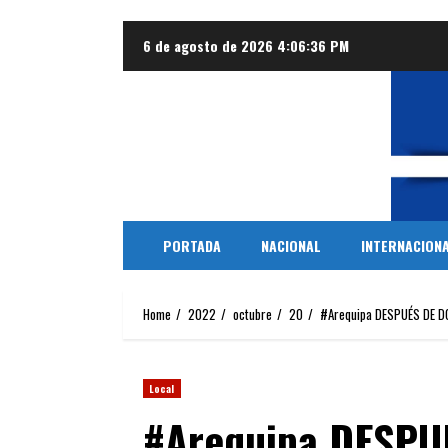
Skip
6 de agosto de 2026
4:06:37 PM
to
content
PORTADA
NACIONAL
INTERNACION
Home
2022
octubre
20
#Arequipa DESPUÉS DE D
Local
#Arequipa DESPU