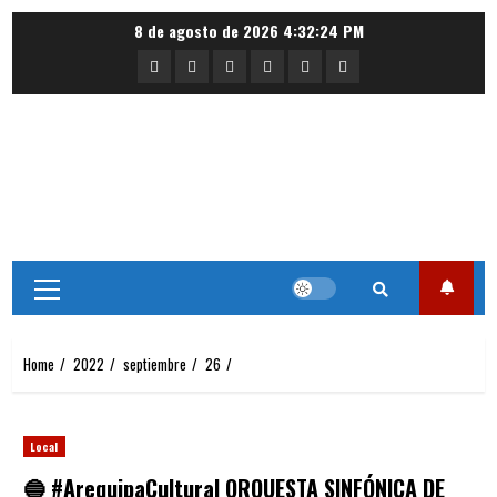
Skip
8 de agosto de 2026
4:32:25 PM
to
Portada
Nacional
Internacional
Deportes
Regional
Local
content
Primary
Menu
Home
2022
septiembre
26
Local
🔵 #ArequipaCultural ORQUESTA SINFÓNICA DE