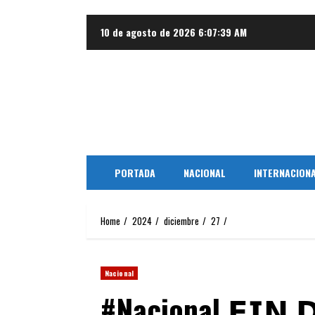
Skip
10 de agosto de 2026
6:07:39 AM
to
content
PORTADA
NACIONAL
INTERNACION
Home
2024
diciembre
27
Nacional
#Nacional 𝗙𝗜𝗡 