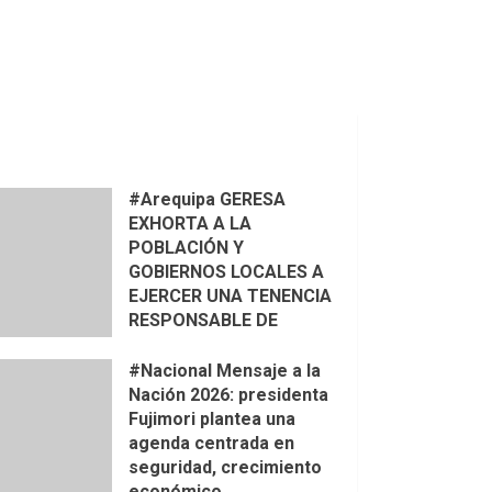
#Arequipa GERESA
EXHORTA A LA
POBLACIÓN Y
GOBIERNOS LOCALES A
EJERCER UNA TENENCIA
RESPONSABLE DE
CANES PARA PREVENIR
ACCIDENTES Y
#Nacional Mensaje a la
PROTEGER LA VIDA 🦮🐾
Nación 2026: presidenta
Fujimori plantea una
agenda centrada en
seguridad, crecimiento
económico,