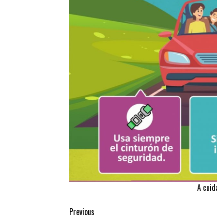
A cuid
Continue
Previous