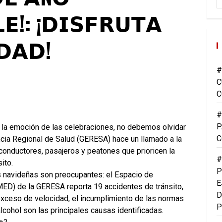
𝗘!: ¡𝗗𝗜𝗦𝗙𝗥𝗨𝗧𝗔
𝗗𝗔𝗗!
#
C
C
#
P
 y la emoción de las celebraciones, no debemos olvidar
C
encia Regional de Salud (GERESA) hace un llamado a la
 conductores, pasajeros y peatones que prioricen la
#
ito.
P
as navideñas son preocupantes: el Espacio de
E
D) de la GERESA reporta 19 accidentes de tránsito,
D
 exceso de velocidad, el incumplimiento de las normas
P
alcohol son las principales causas identificadas.