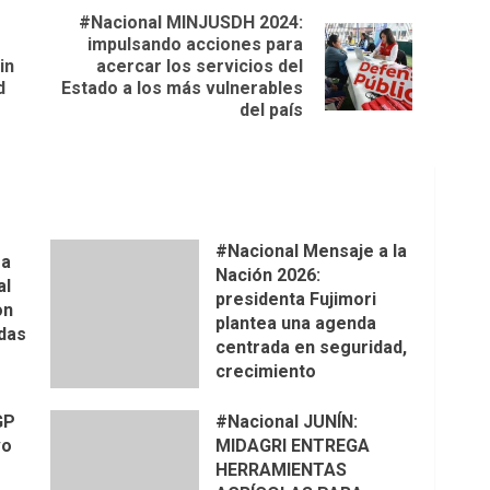
#Nacional MINJUSDH 2024:
impulsando acciones para
Previous
Next
in
acercar los servicios del
post:
post:
d
Estado a los más vulnerables
del país
#Nacional Mensaje a la
ra
Nación 2026:
al
presidenta Fujimori
on
plantea una agenda
das
centrada en seguridad,
crecimiento
económico,
modernización del
GP
#Nacional JUNÍN:
Estado y respuesta al
vo
MIDAGRI ENTREGA
fenómeno de El Niño
HERRAMIENTAS