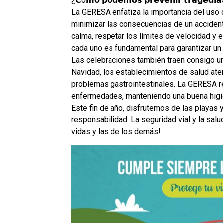
¿𝗖ó𝗺𝗼 𝗽𝗼𝗱𝗲𝗺𝗼𝘀 𝗽𝗿𝗲𝘃𝗲𝗻𝗶𝗿 𝘁𝗿𝗮𝗴𝗲𝗱𝗶𝗮
La GERESA enfatiza la importancia del uso d
minimizar las consecuencias de un accident
calma, respetar los límites de velocidad y e
cada uno es fundamental para garantizar un 
Las celebraciones también traen consigo u
Navidad, los establecimientos de salud ate
problemas gastrointestinales. La GERESA r
enfermedades, manteniendo una buena higien
Este fin de año, disfrutemos de las playas
responsabilidad. La seguridad vial y la sa
vidas y las de los demás!