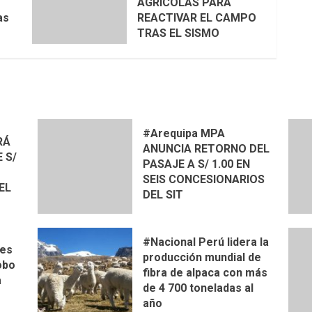
AGRÍCOLAS PARA
as
REACTIVAR EL CAMPO
TRAS EL SISMO
#Arequipa MPA
RÁ
ANUNCIA RETORNO DEL
 S/
PASAJE A S/ 1.00 EN
SEIS CONCESIONARIOS
EL
DEL SIT
#Nacional Perú lidera la
res
producción mundial de
obo
fibra de alpaca con más
a
de 4 700 toneladas al
año