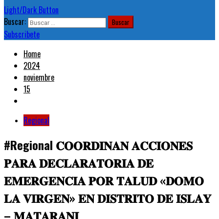
Light/Dark Button
Buscar:
Subscribete
Home
2024
noviembre
15
Regional
#Regional 𝐂𝐎𝐎𝐑𝐃𝐈𝐍𝐀𝐍 𝐀𝐂𝐂𝐈𝐎𝐍𝐄𝐒
𝐏𝐀𝐑𝐀 𝐃𝐄𝐂𝐋𝐀𝐑𝐀𝐓𝐎𝐑𝐈𝐀 𝐃𝐄
𝐄𝐌𝐄𝐑𝐆𝐄𝐍𝐂𝐈𝐀 𝐏𝐎𝐑 𝐓𝐀𝐋𝐔𝐃 «𝐃𝐎𝐌𝐎
𝐋𝐀 𝐕𝐈𝐑𝐆𝐄𝐍» 𝐄𝐍 𝐃𝐈𝐒𝐓𝐑𝐈𝐓𝐎 𝐃𝐄 𝐈𝐒𝐋𝐀𝐘
– 𝐌𝐀𝐓𝐀𝐑𝐀𝐍𝐈