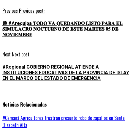
Previous
Previous post:
🔵 #Arequipa 𝐓𝐎𝐃𝐎 𝐕𝐀 𝐐𝐔𝐄𝐃𝐀𝐍𝐃𝐎 𝐋𝐈𝐒𝐓𝐎 𝐏𝐀𝐑𝐀 𝐄𝐋
𝐒𝐈𝐌𝐔𝐋𝐀𝐂𝐑𝐎 𝐍𝐎𝐂𝐓𝐔𝐑𝐍𝐎 𝐃𝐄 𝐄𝐒𝐓𝐄 𝐌𝐀𝐑𝐓𝐄𝐒 𝟎𝟓 𝐃𝐄
𝐍𝐎𝐕𝐈𝐄𝐌𝐁𝐑𝐄
Next
Next post:
#Regional GOBIERNO REGIONAL ATIENDE A
INSTITUCIONES EDUCATIVAS DE LA PROVINCIA DE ISLAY
EN EL MARCO DEL ESTADO DE EMERGENCIA
Noticias Relacionadas
#Camaná Agricultores frustran presunto robo de zapallos en Santa
Elizabeth Alta