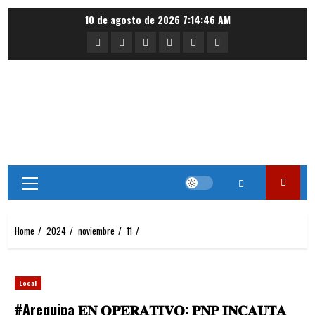
Skip
10 de agosto de 2026
7:14:46 AM
to
Portada
Nacional
Internacional
Deportes
Regional
Local
content
Primary
Menu
Home
2024
noviembre
11
Local
#Arequipa 𝐄𝐍 𝐎𝐏𝐄𝐑𝐀𝐓𝐈𝐕𝐎: 𝐏𝐍𝐏 𝐈𝐍𝐂𝐀𝐔𝐓𝐀