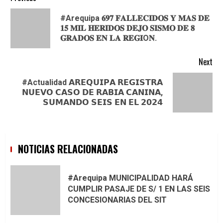
Continue
Reading
#Arequipa 𝟔𝟗𝟕 𝐅𝐀𝐋𝐋𝐄𝐂𝐈𝐃𝐎𝐒 𝐘 𝐌𝐀𝐒 𝐃𝐄
Pre
𝟏𝟓 𝐌𝐈𝐋 𝐇𝐄𝐑𝐈𝐃𝐎𝐒 𝐃𝐄𝐉𝐎 𝐒𝐈𝐒𝐌𝐎 𝐃𝐄 𝟖
pos
𝐆𝐑𝐀𝐃𝐎𝐒 𝐄𝐍 𝐋𝐀 𝐑𝐄𝐆𝐈O𝐍.
Next
#Actualidad 𝗔𝗥𝗘𝗤𝗨𝗜𝗣𝗔 𝗥𝗘𝗚𝗜𝗦𝗧𝗥𝗔
Next
𝗡𝗨𝗘𝗩𝗢 𝗖𝗔𝗦𝗢 𝗗𝗘 𝗥𝗔𝗕𝗜𝗔 𝗖𝗔𝗡𝗜𝗡𝗔,
post:
𝗦𝗨𝗠𝗔𝗡𝗗𝗢 𝗦𝗘𝗜𝗦 𝗘𝗡 𝗘𝗟 𝟮𝟬𝟮𝟰
NOTICIAS RELACIONADAS
#Arequipa MUNICIPALIDAD HARÁ
CUMPLIR PASAJE DE S/ 1 EN LAS SEIS
CONCESIONARIAS DEL SIT