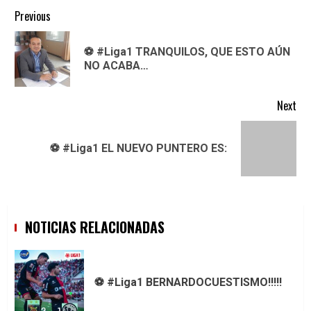
Continue
Previous
Reading
⚽ #Liga1 TRANQUILOS, QUE ESTO AÚN
Pre
NO ACABA…
pos
Next
Next
⚽ #Liga1 EL NUEVO PUNTERO ES:
post:
NOTICIAS RELACIONADAS
⚽ #Liga1 BERNARDOCUESTISMO!!!!!