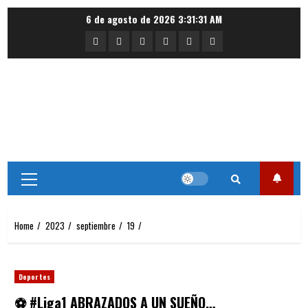
Skip
6 de agosto de 2026
3:31:31 AM
to
Portada
Nacional
Internacional
Deportes
Regional
Local
content
Primary
Menu
Home
2023
septiembre
19
Deportes
⚽ #Liga1 ABRAZADOS A UN SUEÑO…