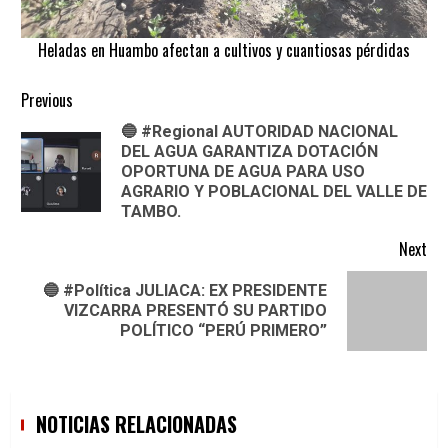
Heladas en Huambo afectan a cultivos y cuantiosas pérdidas
Continue
Previous
🔵 #Regional AUTORIDAD NACIONAL
Reading
DEL AGUA GARANTIZA DOTACIÓN
Pre
OPORTUNA DE AGUA PARA USO
pos
AGRARIO Y POBLACIONAL DEL VALLE DE
TAMBO.
Next
🔵 #Política JULIACA: EX PRESIDENTE
Next
VIZCARRA PRESENTÓ SU PARTIDO
post:
POLÍTICO “PERÚ PRIMERO”
NOTICIAS RELACIONADAS