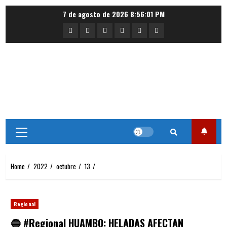
Skip
7 de agosto de 2026
8:56:01 PM
to
Portada
Nacional
Internacional
Deportes
Regional
Local
content
Primary
Menu
Home
2022
octubre
13
Regional
🔵 #Regional HUAMBO: HELADAS AFECTAN