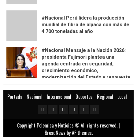
#Nacional Perú lidera la producción
mundial de fibra de alpaca con más de
4 700 toneladas al año
#Nacional Mensaje a la Nación 2026:
presidenta Fujimori plantea una
agenda centrada en seguridad,
crecimiento económico,
modernización del Estado y respuesta
al fenómeno de El Niño
Portada
Nacional
Internacional
Deportes
Regional
Local
Portada
Nacional
Internacional
Deportes
Regional
Local
Copyright Polemica y Noticias © All rights reserved.
|
BroadNews
by AF themes.