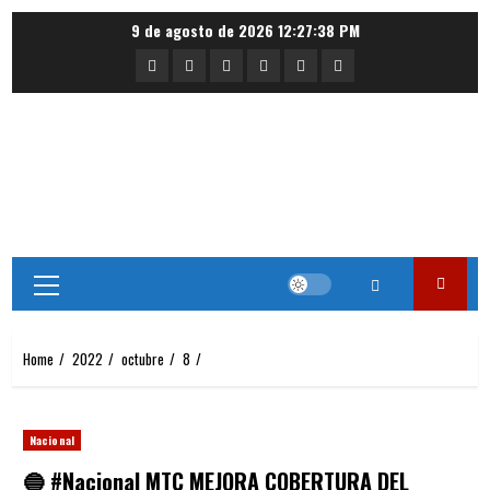
Skip
9 de agosto de 2026
12:27:39 PM
to
Portada
Nacional
Internacional
Deportes
Regional
Local
content
Primary
Menu
Home
2022
octubre
8
Nacional
🔵 #Nacional MTC MEJORA COBERTURA DEL