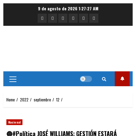
Skip
9 de agosto de 2026
1:27:28 AM
to
Portada
Nacional
Internacional
Deportes
Regional
Local
content
Primary
Menu
Home
2022
septiembre
12
Nacional
🔵#Política JOSÉ WILLIAMS: GESTIÓN ESTARÁ